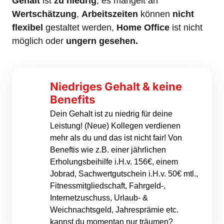
Gehalt
 ist 
zu
niedrig
, es mangelt an 
Wertschätzung
, 
Arbeitszeiten
 können 
nicht
flexibel
 gestaltet werden, 
Home Office
 ist nicht 
möglich oder 
ungern
gesehen.
Niedriges Gehalt & keine 
Benefits
Dein Gehalt ist zu niedrig für deine 
Leistung! (Neue) Kollegen verdienen 
mehr als du und das ist nicht fair! Von 
Beneftis wie z.B. einer jährlichen 
Erholungsbeihilfe i.H.v. 156€, einem 
Jobrad, Sachwertgutschein i.H.v. 50€ mtl., 
Fitnessmitgliedschaft, Fahrgeld-, 
Internetzuschuss, Urlaub- & 
Weichnachtsgeld, Jahresprämie etc. 
kannst du momentan nur träumen?